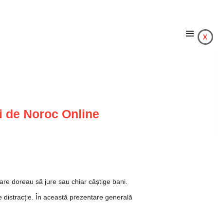
x
i de Noroc Online
 care doreau să jure sau chiar câștige bani.
de distracție. În această prezentare generală